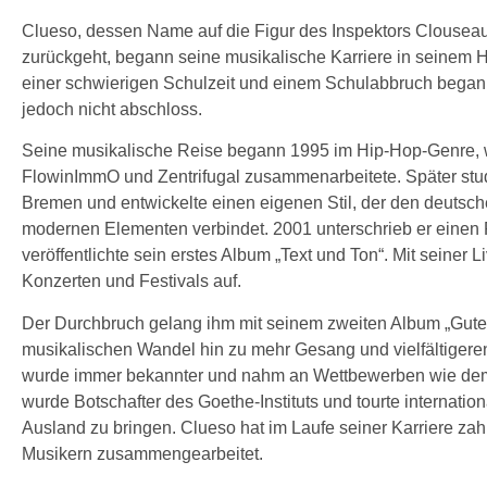
Clueso, dessen Name auf die Figur des Inspektors Clousea
zurückgeht, begann seine musikalische Karriere in seinem H
einer schwierigen Schulzeit und einem Schulabbruch begann 
jedoch nicht abschloss.
Seine musikalische Reise begann 1995 im Hip-Hop-Genre, w
FlowinImmO und Zentrifugal zusammenarbeitete. Später studi
Bremen und entwickelte einen eigenen Stil, der den deutsch
modernen Elementen verbindet. 2001 unterschrieb er einen P
veröffentlichte sein erstes Album „Text und Ton“. Mit seiner 
Konzerten und Festivals auf.
Der Durchbruch gelang ihm mit seinem zweiten Album „Gute
musikalischen Wandel hin zu mehr Gesang und vielfältiger
wurde immer bekannter und nahm an Wettbewerben wie dem 
wurde Botschafter des Goethe-Instituts und tourte internati
Ausland zu bringen. Clueso hat im Laufe seiner Karriere za
Musikern zusammengearbeitet.