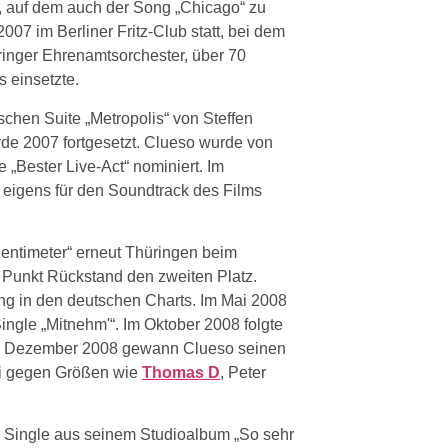
r, auf dem auch der Song „Chicago“ zu
07 im Berliner Fritz-Club statt, bei dem
inger Ehrenamtsorchester, über 70
 einsetzte.
hen Suite „Metropolis“ von Steffen
de 2007 fortgesetzt. Clueso wurde von
e „Bester Live-Act“ nominiert. Im
e eigens für den Soundtrack des Films
entimeter“ erneut Thüringen beim
 Punkt Rückstand den zweiten Platz.
ung in den deutschen Charts. Im Mai 2008
ingle „Mitnehm'“. Im Oktober 2008 folgte
 Im Dezember 2008 gewann Clueso seinen
bei gegen Größen wie
Thomas D
, Peter
rte Single aus seinem Studioalbum „So sehr