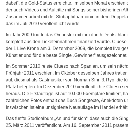
dabei“, die Gold-Status erreichte. Im selben Monat erschien
der auch Videos und Auftritte mit Songs seiner bisherigen Al
Zusammenarbeit mit der Stübaphilharmonie in dem Doppela
das im Juli 2010 veröffentlicht wurde.
Im Jahr 2009 tourte das Orchester mit ihm durch Deutschlan
komplett aus den Ticketeinnahmen finanziert wurde. Clueso 
der 1 Live Krone am 3. Dezember 2009, die komplett live ges
Künstler und für die beste Single „Gewinner“ ausgezeichnet.
Im Sommer 2010 reiste Clueso nach Spanien, um sein näch
Frühjahr 2011 erschien. Im Oktober desselben Jahres trat e
auf, diesmal als Gastmusiker von Norman Sinn & Ryo, die fü
Platz belegten. Im Dezember 2010 veröffentlichte Clueso se
heraus. Die Erstauflage ist auf 10.000 Exemplare limitiert, 
zahlreichen Fotos enthält das Buch Songtexte, Anekdoten u
Inzwischen ist eine unsignierte Neuauflage im Handel erhältl
Das fünfte Studioalbum „An und für sich“, dass auch die Sing
25. März 2011 veröffentlicht. Am 16. September 2011 präse