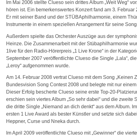
Im Mai 2006 stellte Clueso sein drittes Album „Weit Weg“ vo
hören ist. Ein bemerkenswertes Konzert fand am 3. Februar 20
Er mit seiner Band und der STÜBAphilharmonie, einem Thür
Instrumente in einem speziellen Arrangement für seine Songs
Außerdem spielte das Orchester Auszüge aus der symphonisc
Heinze. Die Zusammenarbeit mit der Stübaphilharmonie wur
1live für den Radio-Hörerpreis „1 Live Krone“ in der Kategori
September 2007 veröffentlichte Clueso die Single „Lala“, di
„Leroy“ aufgenommen wurde.
Am 14. Februar 2008 vertrat Clueso mit dem Song „Keinen Z
Bundesvision Song Contest 2008 und belegte mit nur einem
Dieser Erfolg bescherte Clueso seine erste Top-20-Platzier
erschien sein viertes Album „So sehr dabei“ und die zweite S
die dritte Single „Niemand an dich denkt“ aus dem Album.
ersten 1 Live Award als bester Künstler und setzte sich da
Heppner, Curse und Nneka durch.
Im April 2009 veröffentlichte Clueso mit „Gewinner“ die vie