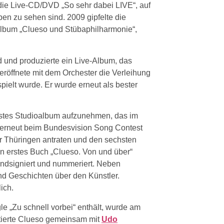
 die Live-CD/DVD „So sehr dabei LIVE“, auf
ben zu sehen sind. 2009 gipfelte die
lbum „Clueso und Stübaphilharmonie“,
d und produzierte ein Live-Album, das
eröffnete mit dem Orchester die Verleihung
pielt wurde. Er wurde erneut als bester
stes Studioalbum aufzunehmen, das im
r erneut beim Bundesvision Song Contest
r Thüringen antraten und den sechsten
in erstes Buch „Clueso. Von und über“
handsigniert und nummeriert. Neben
nd Geschichten über den Künstler.
ich.
le „Zu schnell vorbei“ enthält, wurde am
ntierte Clueso gemeinsam mit
Udo