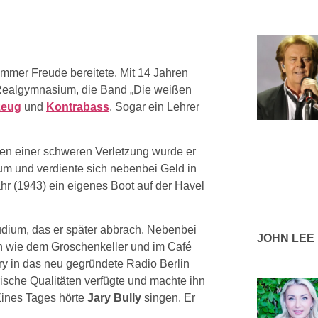
 immer Freude bereitete. Mit 14 Jahren
 Realgymnasium, die Band „Die weißen
zeug
und
Kontrabass
. Sogar ein Lehrer
gen einer schweren Verletzung wurde er
um und verdiente sich nebenbei Geld in
ahr (1943) ein eigenes Boot auf der Havel
dium, das er später abbrach. Nebenbei
JOHN LEE
len wie dem Groschenkeller und im Café
ry in das neu gegründete Radio Berlin
ische Qualitäten verfügte und machte ihn
Eines Tages hörte
Jary Bully
singen. Er