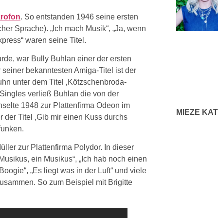
krofon
. So entstanden 1946 seine ersten
cher Sprache). „Ich mach Musik“, „Ja, wenn
press“ waren seine Titel.
rde, war Bully Buhlan einer der ersten
 seiner bekanntesten Amiga-Titel ist der
n unter dem Titel ‚Kötzschenbroda-
Singles verließ Buhlan die von der
selte 1948 zur Plattenfirma Odeon im
MIEZE KA
r der Titel ‚Gib mir einen Kuss durchs
efunken.
er zur Plattenfirma Polydor. In dieser
 Musikus, ein Musikus“, „Ich hab noch einen
oogie“, „Es liegt was in der Luft“ und viele
zusammen. So zum Beispiel mit Brigitte