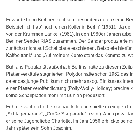
Er wurde beim Berliner Publikum besonders durch seine Ber
Beispiel ‚Ich hab‘ noch einen Koffer in Berlin‘ (1951), ‚Ja d
von der Krummen Lanke‘ (1961). In den 1960er Jahren arbei
Berliner Sender RIAS zusammen. Der Sender produzierte mit
zunächst nicht auf Schallplatte erschienen. Beispiele hierf
Kaffee trank‘ und ‚Auf meinem Konto steht das Komma zu weit
Buhlans Popularität außerhalb Berlins hatte zu diesem Zei
Plattenverkäufe stagnierten. Polydor hatte schon 1962 das I
da er das junge Publikum nicht mehr anzog. Ein kurzes Interm
einer Plattenveröffentlichung (Polly-Wolly-Holiday) bracht
keine Schallplatten mehr mit Buhlan produziert.
Er hatte zahlreiche Fernsehauftritte und spielte in einigen F
„Schlagerparade“, „Große Starparade“ u.v.m.). Auch privat fan
er seine Jugendliebe Charlotte. Im Jahr 1956 erblickte seine
Jahr später sein Sohn Joachim.