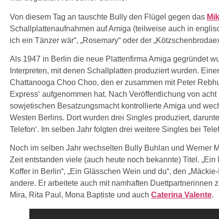
Von diesem Tag an tauschte Bully den Flügel gegen das
Mi
Schallplattenaufnahmen auf Amiga (teilweise auch in englis
ich ein Tänzer wär“, „Rosemary“ oder der „Kötzschenbrodaex
Als 1947 in Berlin die neue Plattenfirma Amiga gegründet wu
Interpreten, mit denen Schallplatten produziert wurden. Einer
Chattanooga Choo Choo, den er zusammen mit Peter Rebhuh
Express‘ aufgenommen hat. Nach Veröffentlichung von acht 
sowjetischen Besatzungsmacht kontrollierte Amiga und wech
Westen Berlins. Dort wurden drei Singles produziert, darunte
Telefon‘. Im selben Jahr folgten drei weitere Singles bei Tel
Noch im selben Jahr wechselten Bully Buhlan und Werner Müll
Zeit entstanden viele (auch heute noch bekannte) Titel. „Ein
Koffer in Berlin“, „Ein Glässchen Wein und du“, den „Mäckie-B
andere. Er arbeitete auch mit namhaften Duettpartnerinnen 
Mira, Rita Paul, Mona Baptiste und auch
Caterina Valente
.