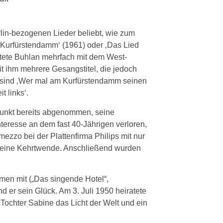
lin-bezogenen Lieder beliebt, wie zum
er Kurfürstendamm‘ (1961) oder ‚Das Lied
tete Buhlan mehrfach mit dem West-
 ihm mehrere Gesangstitel, die jedoch
ür sind ‚Wer mal am Kurfürstendamm seinen
 links‘.
tpunkt bereits abgenommen, seine
nteresse an dem fast 40-Jährigen verloren,
ezzo bei der Plattenfirma Philips mit nur
e keine Kehrtwende. Anschließend wurden
ilmen mit („Das singende Hotel“,
d er sein Glück. Am 3. Juli 1950 heiratete
 Tochter Sabine das Licht der Welt und ein