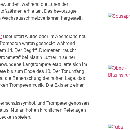
gewunden, während die Luren der
oßzähnen erhielten. Das bevorzugte
im Wachsausschmelzverfahren hergestellt
er
überliefert wurde oder im Abendland neu
e Trompeten waren gestreckt, während
 14. Der Begriff „Drometten“ taucht
Drommete“ bei Martin Luther in seiner
gewundene Langtrompete etablierte sich im
mpete bis zum Ende des 18. Der Tonumfang
und die Beherrschung der hohen Lage, das
ocken Trompetenmusik. Die Existenz einer
 Herrschaftssymbol, und Trompeter genossen
tus. Nur an hohen kirchlichen Feiertagen
wecken spielen.