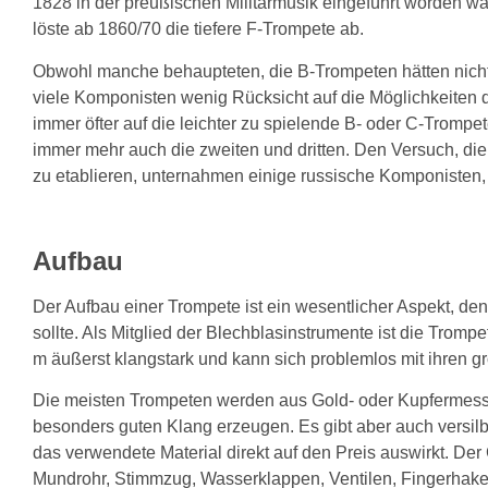
1828 in der preußischen Militärmusik eingeführt worden war
löste ab 1860/70 die tiefere F-Trompete ab.
Obwohl manche behaupteten, die B-Trompeten hätten nich
viele Komponisten wenig Rücksicht auf die Möglichkeiten de
immer öfter auf die leichter zu spielende B- oder C-Trompet
immer mehr auch die zweiten und dritten. Den Versuch, die
zu etablieren, unternahmen einige russische Komponisten,
Aufbau
Der Aufbau einer Trompete ist ein wesentlicher Aspekt, de
sollte. Als Mitglied der Blechblasinstrumente ist die Tromp
m äußerst klangstark und kann sich problemlos mit ihren 
Die meisten Trompeten werden aus Gold- oder Kupfermessin
besonders guten Klang erzeugen. Es gibt aber auch versilb
das verwendete Material direkt auf den Preis auswirkt. De
Mundrohr, Stimmzug, Wasserklappen, Ventilen, Fingerhaken