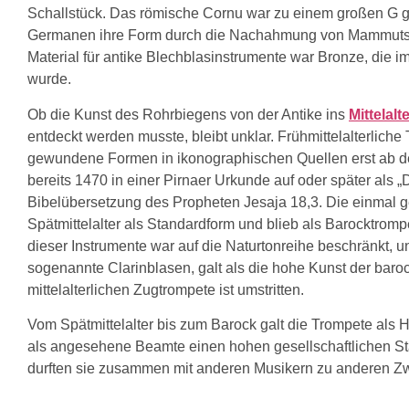
Schallstück. Das römische Cornu war zu einem großen G 
Germanen ihre Form durch die Nachahmung von Mammutst
Material für antike Blechblasinstrumente war Bronze, die 
wurde.
Ob die Kunst des Rohrbiegens von der Antike ins
Mittelalt
entdeckt werden musste, bleibt unklar. Frühmittelalterlich
gewundene Formen in ikonographischen Quellen erst ab dem
bereits 1470 in einer Pirnaer Urkunde auf oder später als „
Bibelübersetzung des Propheten Jesaja 18,3. Die einmal 
Spätmittelalter als Standardform und blieb als Barocktro
dieser Instrumente war auf die Naturtonreihe beschränkt, 
sogenannte Clarinblasen, galt als die hohe Kunst der bar
mittelalterlichen Zugtrompete ist umstritten.
Vom Spätmittelalter bis zum Barock galt die Trompete als
als angesehene Beamte einen hohen gesellschaftlichen Sta
durften sie zusammen mit anderen Musikern zu anderen Z