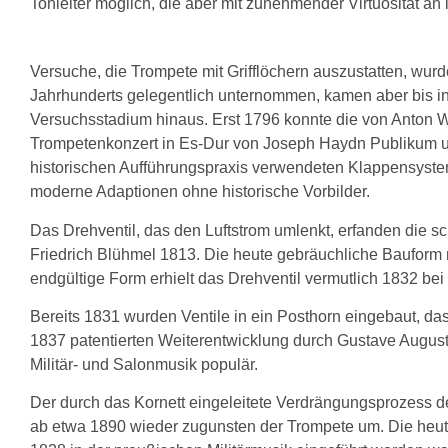
Tonleiter möglich, die aber mit zunehmender Virtuosität an 
Versuche, die Trompete mit Grifflöchern auszustatten, wurd
Jahrhunderts gelegentlich unternommen, kamen aber bis in
Versuchsstadium hinaus. Erst 1796 konnte die von Anton 
Trompetenkonzert in Es-Dur von Joseph Haydn Publikum un
historischen Aufführungspraxis verwendeten Klappensyste
moderne Adaptionen ohne historische Vorbilder.
Das Drehventil, das den Luftstrom umlenkt, erfanden die s
Friedrich Blühmel 1813. Die heute gebräuchliche Bauform mi
endgültige Form erhielt das Drehventil vermutlich 1832 bei
Bereits 1831 wurden Ventile in ein Posthorn eingebaut, da
1837 patentierten Weiterentwicklung durch Gustave August
Militär- und Salonmusik populär.
Der durch das Kornett eingeleitete Verdrängungsprozess d
ab etwa 1890 wieder zugunsten der Trompete um. Die heute