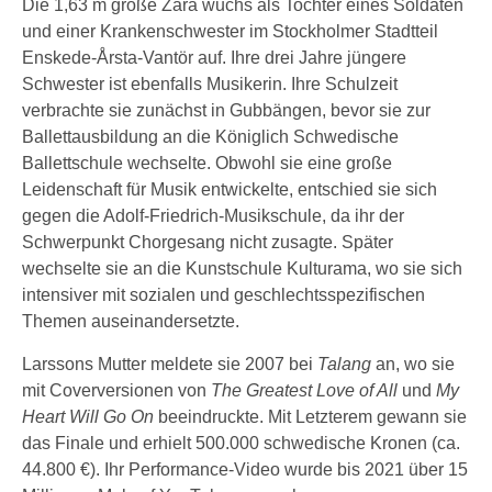
Die 1,63 m große Zara wuchs als Tochter eines Soldaten
und einer Krankenschwester im Stockholmer Stadtteil
Enskede-Årsta-Vantör auf. Ihre drei Jahre jüngere
Schwester ist ebenfalls Musikerin. Ihre Schulzeit
verbrachte sie zunächst in Gubbängen, bevor sie zur
Ballettausbildung an die Königlich Schwedische
Ballettschule wechselte. Obwohl sie eine große
Leidenschaft für Musik entwickelte, entschied sie sich
gegen die Adolf-Friedrich-Musikschule, da ihr der
Schwerpunkt Chorgesang nicht zusagte. Später
wechselte sie an die Kunstschule Kulturama, wo sie sich
intensiver mit sozialen und geschlechtsspezifischen
Themen auseinandersetzte.
Larssons Mutter meldete sie 2007 bei
Talang
an, wo sie
mit Coverversionen von
The Greatest Love of All
und
My
Heart Will Go On
beeindruckte. Mit Letzterem gewann sie
das Finale und erhielt 500.000 schwedische Kronen (ca.
44.800 €). Ihr Performance-Video wurde bis 2021 über 15