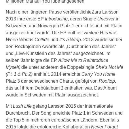
Millionen Mal auf YouTube angesehen.
Nach einer längeren Pause veröffentlichteZara Larsson
2013 ihre erste EP
Introducing
, deren Single
Uncover
in
Schweden und Norwegen Platz 1 erreichte und mit Platin
ausgezeichnet wurde. Die EP enthielt weitere Hits wie
When Worlds Collide
und
It’s a Wrap
. 2013 wurde sie bei
den Rockbjörnen Awards als „Durchbruch des Jahres“
und „Live-Künstlerin des Jahres“ ausgezeichnet. Im
selben Jahr folgte die EP
Allow Me to Reintroduce
Myself
, die unter anderem die Doppelsingle
She’s Not Me
(Pt. 1 & Pt. 2)
enthielt. 2014 erreichte
Carry You Home
Platz 3 der schwedischen Charts, gefolgt von
Rooftop
,
das auf ihrem Debütalbum
1
enthalten war. Das Album
wurde in Schweden mit Platin ausgezeichnet.
Mit
Lush Life
gelang Larsson 2015 der internationale
Durchbruch. Der Song erreichte Platz 1 in Schweden und
die Top 5 in mehreren europäischen Ländern. Ebenfalls
2015 folgte die erfolgreiche Kollaboration
Never Forget