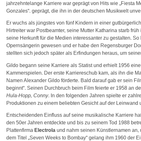
jahrzehntelange Karriere war geprägt von Hits wie „Fiesta Me
Gonzales“. geprägt, die ihn in der deutschen Musikwelt unv
Er wuchs als jüngstes von fünf Kindern in einer gutbürgerlic
Hirtreiter war Postbeamter, seine Mutter Katharina starb früh
seine Herkunft für die Medien interessanter zu gestalten. So 
Opernsängerin gewesen und er habe den Regensburger Dom
stellten sich jedoch später als Erfindungen heraus, um seine
Gildo begann seine Karriere als Statist und erhielt 1956 ei
Kammerspielen. Der erste Karriereschub kam, als ihn die 
Namen Alexander Gildo förderte. Bald darauf gab er sein F
beginnt“. Seinen Durchbruch beim Film feierte er 1958 an d
Hula-Hopp, Conny
. In den folgenden Jahren spielte er zahl
Produktionen zu einem beliebten Gesicht auf der Leinwand
Entscheidenden Einfluss auf seine musikalische Karriere ha
den 50er Jahren entdeckte und bis zu seinem Tod 1988 betre
Plattenfirma
Electrola
und nahm seinen Künstlernamen an, unt
dem Titel „Seven Weeks to Bombay“ gelang ihm 1960 der Eins