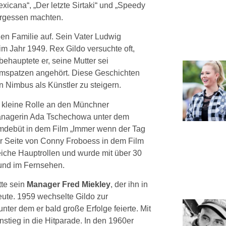
xicana“, „Der letzte Sirtaki“ und „Speedy
ergessen machten.
hen Familie auf. Sein Vater Ludwig
 im Jahr 1949. Rex Gildo versuchte oft,
behauptete er, seine Mutter sei
spatzen angehört. Diese Geschichten
n Nimbus als Künstler zu steigern.
ne kleine Rolle an den Münchner
Managerin Ada Tschechowa unter dem
ilmdebüt in dem Film „Immer wenn der Tag
er Seite von Conny Froboess in dem Film
reiche Hauptrollen und wurde mit über 30
 und im Fernsehen.
tte sein
Manager Fred Miekley
, der ihn in
ute. 1959 wechselte Gildo zur
er dem er bald große Erfolge feierte. Mit
tieg in die Hitparade. In den 1960er