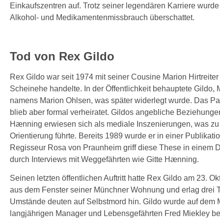
Einkaufszentren auf. Trotz seiner legendären Karriere wurd
Alkohol- und Medikamentenmissbrauch überschattet.
Tod von Rex Gildo
Rex Gildo war seit 1974 mit seiner Cousine Marion Hirtreiter
Scheinehe handelte. In der Öffentlichkeit behauptete Gildo, 
namens Marion Ohlsen, was später widerlegt wurde. Das Paar
blieb aber formal verheiratet. Gildos angebliche Beziehung
Hænning erwiesen sich als mediale Inszenierungen, was zu
Orientierung führte. Bereits 1989 wurde er in einer Publikat
Regisseur Rosa von Praunheim griff diese These in einem Do
durch Interviews mit Weggefährten wie Gitte Hænning.
Seinen letzten öffentlichen Auftritt hatte Rex Gildo am 23. O
aus dem Fenster seiner Münchner Wohnung und erlag drei T
Umstände deuten auf Selbstmord hin. Gildo wurde auf dem 
langjährigen Manager und Lebensgefährten Fred Miekley beig