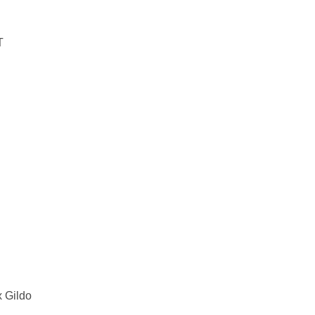
T
x Gildo