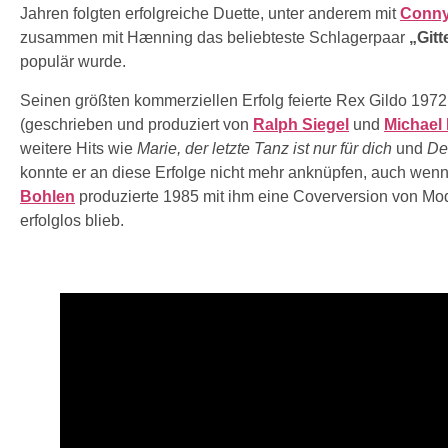
Jahren folgten erfolgreiche Duette, unter anderem mit
Conny
zusammen mit Hænning das beliebteste Schlagerpaar
„Gitt
populär wurde.
Seinen größten kommerziellen Erfolg feierte Rex Gildo 197
(geschrieben und produziert von
Ralph Siegel
und
Michael
weitere Hits wie
Marie, der letzte Tanz ist nur für dich
und
Der
konnte er an diese Erfolge nicht mehr anknüpfen, auch wenn 
Bohlen
produzierte 1985 mit ihm eine Coverversion von Mod
erfolglos blieb.