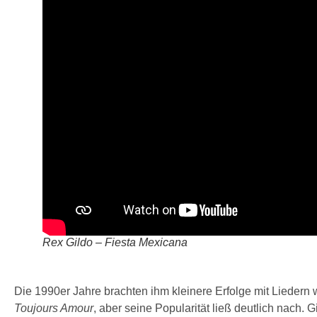
Rex Gildo – Fiesta Mexicana
Die 1990er Jahre brachten ihm kleinere Erfolge mit Liedern
Toujours Amour
, aber seine Popularität ließ deutlich nach. G