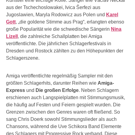
Künstler eine wichtige Rolle. Sänger wie Václav Neckář
aus der Tschechoslowakei, Ivica Šerfezi aus
Jugoslawien, Maryla Rodowicz aus Polen und
Karel
Gott
, „die goldene Stimme aus Prag“, erlangten ebenso
große Popularität wie die schwedische Sängerin
Nina
Lizell
, die zahlreiche Schallplatten bei Amiga
veröffentlichte. Die jährlichen Schlagerfestivals in
Dresden und Rostock zählten zu den Höhepunkten der
Schlagerszene.
Amiga veröffentlichte regelmäßig Sampler mit den
größten Schlagerhits, darunter Reihen wie
Amiga-
Express
und
Die großen Erfolge
. Neben Schlagern
erschienen auch Langspielplatten mit Stimmungsmusik,
die häufig auf Festen und Feiern gespielt wurden. Die
Grenzen zwischen den Genres waren oft fließend. So
sang Chris Doerk sowohl Stimmungslieder als auch
Chansons, während die Uve Schikora Band Elemente
des Schlagers mit Progressive Rock verband. Diese