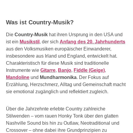
Was ist Country-Musik?
Die
Country-Musik
hat ihren Ursprung in den USA und
ist ein
Musikstil
, der sich
Anfang des 20. Jahrhunderts
aus den Volksmusiken europäischer Einwanderer,
insbesondere aus Irland und England, entwickelt hat.
Charakteristisch für diese Musik sind traditionelle
Instrumente wie
Gitarre
,
Banjo
,
Fiddle (Geige)
,
Mandoline
und
Mundharmonika
. Der Fokus auf
Erzählung, Herzschmerz, Alltag und Gemeinschaft macht
sie emotional zugänglich und reflektiert zugleich.
Über die Jahrzehnte erlebte Country zahlreiche
Stilwenden – vom rauen Honky Tonk über den glatten
Nashville Sound bis hin zu Outlaw, Neotraditional und
Crossover – ohne dabei ihre Grundprinzipien zu