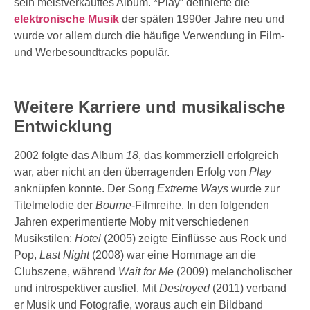
sein meistverkauftes Album. *Play“ definierte die
elektronische Musik
der späten 1990er Jahre neu und
wurde vor allem durch die häufige Verwendung in Film-
und Werbesoundtracks populär.
Weitere Karriere und musikalische
Entwicklung
2002 folgte das Album
18
, das kommerziell erfolgreich
war, aber nicht an den überragenden Erfolg von
Play
anknüpfen konnte. Der Song
Extreme Ways
wurde zur
Titelmelodie der
Bourne
-Filmreihe. In den folgenden
Jahren experimentierte Moby mit verschiedenen
Musikstilen:
Hotel
(2005) zeigte Einflüsse aus Rock und
Pop,
Last Night
(2008) war eine Hommage an die
Clubszene, während
Wait for Me
(2009) melancholischer
und introspektiver ausfiel. Mit
Destroyed
(2011) verband
er Musik und Fotografie, woraus auch ein Bildband