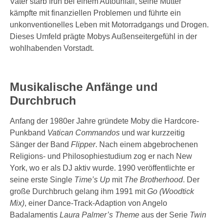
Vater starb früh bei einem Autounfall, seine Mutter
kämpfte mit finanziellen Problemen und führte ein
unkonventionelles Leben mit Motorradgangs und Drogen.
Dieses Umfeld prägte Mobys Außenseitergefühl in der
wohlhabenden Vorstadt.
Musikalische Anfänge und
Durchbruch
Anfang der 1980er Jahre gründete Moby die Hardcore-
Punkband
Vatican Commandos
und war kurzzeitig
Sänger der Band
Flipper
. Nach einem abgebrochenen
Religions- und Philosophiestudium zog er nach New
York, wo er als DJ aktiv wurde. 1990 veröffentlichte er
seine erste Single
Time’s Up
mit
The Brotherhood
. Der
große Durchbruch gelang ihm 1991 mit
Go (Woodtick
Mix)
, einer Dance-Track-Adaption von Angelo
Badalamentis
Laura Palmer’s Theme
aus der Serie
Twin