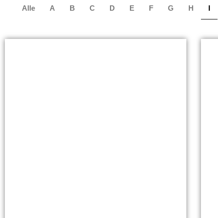
Alle
A
B
C
D
E
F
G
H
I