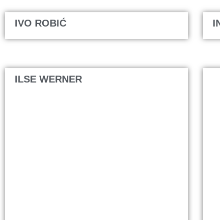
IVO ROBIĆ
I
ILSE WERNER