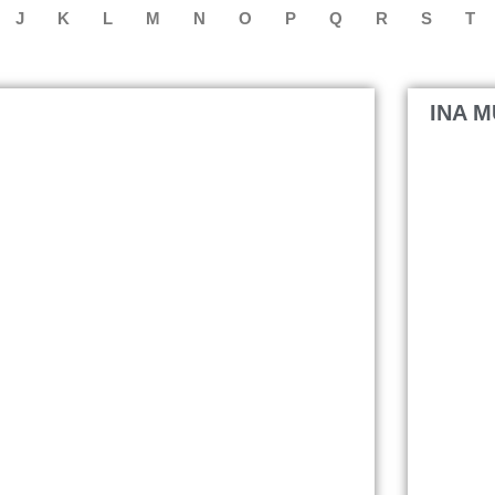
J
K
L
M
N
O
P
Q
R
S
T
INA 