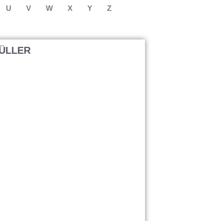
U
V
W
X
Y
Z
MÜLLER