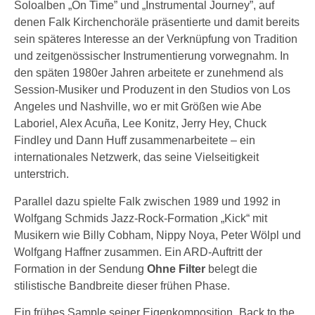
Soloalben „On Time” und „Instrumental Journey”, auf
denen Falk Kirchenchoräle präsentierte und damit bereits
sein späteres Interesse an der Verknüpfung von Tradition
und zeitgenössischer Instrumentierung vorwegnahm. In
den späten 1980er Jahren arbeitete er zunehmend als
Session-Musiker und Produzent in den Studios von Los
Angeles und Nashville, wo er mit Größen wie Abe
Laboriel, Alex Acuña, Lee Konitz, Jerry Hey, Chuck
Findley und Dann Huff zusammenarbeitete – ein
internationales Netzwerk, das seine Vielseitigkeit
unterstrich.
Parallel dazu spielte Falk zwischen 1989 und 1992 in
Wolfgang Schmids Jazz-Rock-Formation „Kick“ mit
Musikern wie Billy Cobham, Nippy Noya, Peter Wölpl und
Wolfgang Haffner zusammen. Ein ARD-Auftritt der
Formation in der Sendung
Ohne Filter
belegt die
stilistische Bandbreite dieser frühen Phase.
Ein frühes Sample seiner Eigenkomposition „Back to the