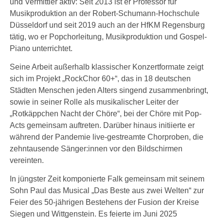
und Vermittler aktiv: Seit 2013 ist er Professor für
Musikproduktion an der Robert-Schumann-Hochschule
Düsseldorf und seit 2019 auch an der HfKM Regensburg
tätig, wo er Popchorleitung, Musikproduktion und Gospel-
Piano unterrichtet.
Seine Arbeit außerhalb klassischer Konzertformate zeigt
sich im Projekt „RockChor 60+“, das in 18 deutschen
Städten Menschen jeden Alters singend zusammenbringt,
sowie in seiner Rolle als musikalischer Leiter der
„Rotkäppchen Nacht der Chöre“, bei der Chöre mit Pop-
Acts gemeinsam auftreten. Darüber hinaus initiierte er
während der Pandemie live-gestreamte Chorproben, die
zehntausende Sänger:innen vor den Bildschirmen
vereinten.
In jüngster Zeit komponierte Falk gemeinsam mit seinem
Sohn Paul das Musical „Das Beste aus zwei Welten“ zur
Feier des 50-jährigen Bestehens der Fusion der Kreise
Siegen und Wittgenstein. Es feierte im Juni 2025