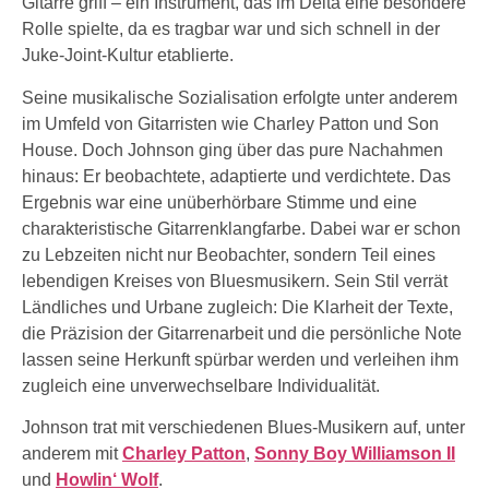
Gitarre griff – ein Instrument, das im Delta eine besondere
Rolle spielte, da es tragbar war und sich schnell in der
Juke-Joint-Kultur etablierte.
Seine musikalische Sozialisation erfolgte unter anderem
im Umfeld von Gitarristen wie Charley Patton und Son
House. Doch Johnson ging über das pure Nachahmen
hinaus: Er beobachtete, adaptierte und verdichtete. Das
Ergebnis war eine unüberhörbare Stimme und eine
charakteristische Gitarrenklangfarbe. Dabei war er schon
zu Lebzeiten nicht nur Beobachter, sondern Teil eines
lebendigen Kreises von Bluesmusikern. Sein Stil verrät
Ländliches und Urbane zugleich: Die Klarheit der Texte,
die Präzision der Gitarrenarbeit und die persönliche Note
lassen seine Herkunft spürbar werden und verleihen ihm
zugleich eine unverwechselbare Individualität.
Johnson trat mit verschiedenen Blues-Musikern auf, unter
anderem mit
Charley Patton
,
Sonny Boy Williamson II
und
Howlin‘ Wolf
.